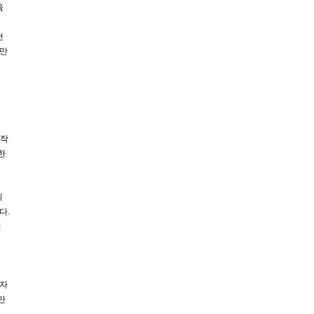
음
건
 만
창작
한
의
다.
의
디자
 만